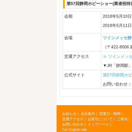
第57回静岡ホビーショー(業者招待
会期
2018年5月10日(
2018年5月11日(
会場
ツインメッセ静
（〒422-80
交通アクセス
≫ ツインメッ
▼JR「静岡駅
公式サイト
第57回静岡ホ
お問い合わせ
お知らせ
｜
会社案内
｜
営業日・時間｜
交通アクセス
｜
お取引について
｜
ご案内
｜
お問い合わせ
｜
トップページ
｜
For English site.