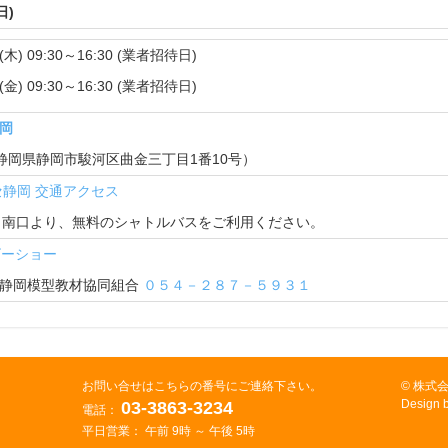
日)
木) 09:30～16:30 (業者招待日)
金) 09:30～16:30 (業者招待日)
岡
06 静岡県静岡市駿河区曲金三丁目1番10号）
セ静岡 交通アクセス
」南口より、無料のシャトルバスをご利用ください。
ビーショー
：静岡模型教材協同組合
０５４－２８７－５９３１
お問い合せはこちらの番号にご連絡下さい。
© 株式
Design 
03-3863-3234
電話：
平日営業： 午前 9時 ～ 午後 5時