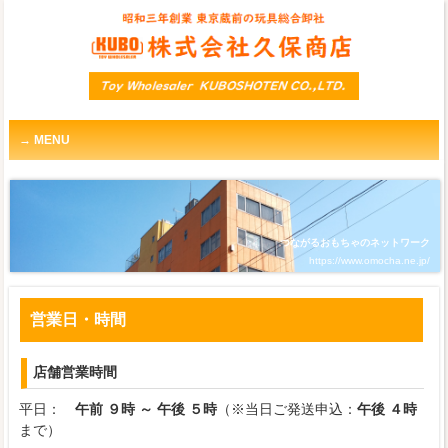
MENU
つながるおもちゃのネットワーク
https://www.omocha.ne.jp/
営業日・時間
店舗営業時間
平日：
午前 ９時 ～ 午後 ５時
（※当日ご発送申込：
午後 ４時
まで）